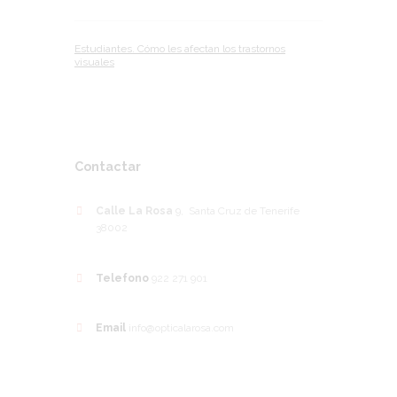
Estudiantes. Cómo les afectan los trastornos
visuales
Contactar
Calle La Rosa
9, Santa Cruz de Tenerife
38002
Telefono
922 271 901
Email
info@opticalarosa.com