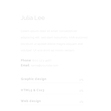
Julia Lee
Lorem ipsum dolor sit amet, consectetuer
adipiscing elit, sed diam nonummy nibh euismod
tincidunt ut laoreet dolore magna aliquam erat
volutpat. Ut wisi enim ad minim veniam.
Phone
: 800-123-4567
Email
: name@yoursite.com
Graphic design
0%
HTML5 & Css3
0%
Web design
0%