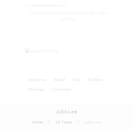
info@opticalarosa.com
Horario: 9:30-13.30 | 17:00-20:00 Lun-Vie ... 10:00-
13.30 Sab.
Nosotros
Salud
Cita
El Ático
Noticias
Contactar
Julia Lee
Home
All Team
Julia Lee