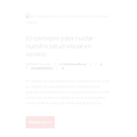
10 consejos para cuidar
nuestra salud visual en
verano.
AUGUST 7, 2017
by
OpticaLaRosa
0
0 comment(s)
0
En Óptica La Rosa somos muy conscientes de que
en verano es una época donde no bajamos la
guardia de nuestra salud y al igual que con ocurre
con la piel, la época estival, es en la que nuestra
visión corre el riesgo de verse afectada por los...
Read more