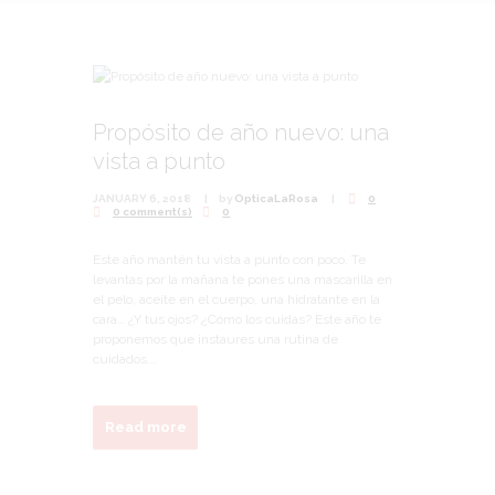
Propósito de año nuevo: una
vista a punto
JANUARY 6, 2018
by
OpticaLaRosa
0
0 comment(s)
0
Este año mantén tu vista a punto con poco. Te
levantas por la mañana te pones una mascarilla en
el pelo, aceite en el cuerpo, una hidratante en la
cara… ¿Y tus ojos? ¿Cómo los cuidas? Este año te
proponemos que instaures una rutina de
cuidados...
Read more