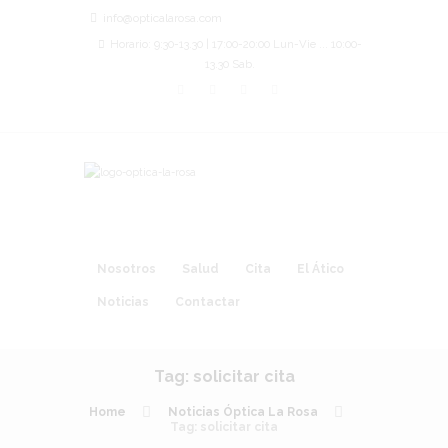
info@opticalarosa.com
Horario: 9:30-13.30 | 17:00-20:00 Lun-Vie ... 10:00-
13.30 Sab.
Nosotros
Salud
Cita
El Ático
Noticias
Contactar
Tag: solicitar cita
Home
Noticias Óptica La Rosa
Tag: solicitar cita