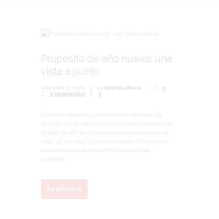
Propósito de año nuevo: una
vista a punto
JANUARY 6, 2018
by
OpticaLaRosa
0
0 comment(s)
0
Este año mantén tu vista a punto con poco. Te
levantas por la mañana te pones una mascarilla en
el pelo, aceite en el cuerpo, una hidratante en la
cara… ¿Y tus ojos? ¿Cómo los cuidas? Este año te
proponemos que instaures una rutina de
cuidados...
Read more