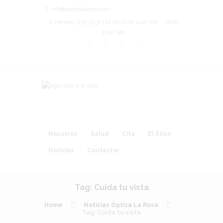
info@opticalarosa.com
Horario: 9:30-13.30 | 17:00-20:00 Lun-Vie ... 10:00-
13.30 Sab.
Nosotros
Salud
Cita
El Ático
Noticias
Contactar
Tag: Cuida tu vista
Home
Noticias Óptica La Rosa
Tag: Cuida tu vista