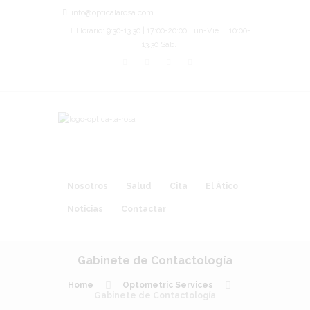
info@opticalarosa.com
Horario: 9:30-13.30 | 17:00-20:00 Lun-Vie ... 10:00-
13.30 Sab.
Nosotros
Salud
Cita
El Ático
Noticias
Contactar
Gabinete de Contactología
Home
Optometric Services
Gabinete de Contactología