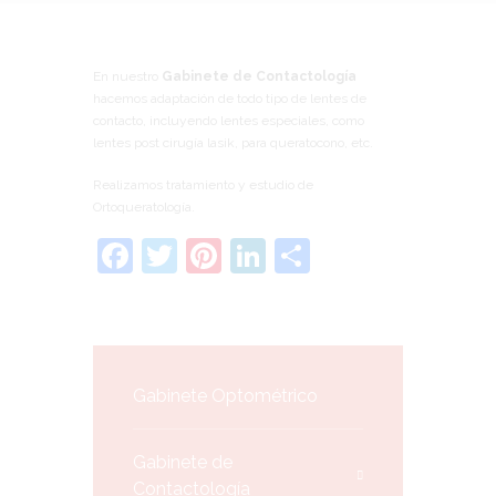
En nuestro
Gabinete de Contactología
hacemos adaptación de todo tipo de lentes de
contacto, incluyendo lentes especiales, como
lentes post cirugía lasik, para queratocono, etc.
Realizamos tratamiento y estudio de
Ortoqueratología.
F
T
Pi
Li
C
a
w
nt
n
o
c
itt
er
k
m
e
er
e
e
p
b
st
dI
ar
Gabinete Optométrico
o
n
tir
o
Gabinete de
Contactología