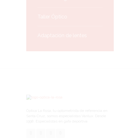
k
Taller Óptico
Adaptación de lentes
Óptica La Rosa, tu optometrista de referencia en
Santa Cruz, somos especialistas Varilux. Desde
1998. Especialistas en gafa deportiva