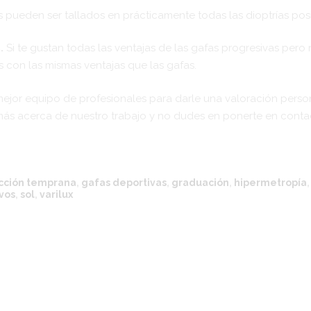
s pueden ser tallados en prácticamente todas las dioptrías posi
.
Si te gustan todas las ventajas de las gafas progresivas pero 
as con las mismas ventajas que las gafas.
jor equipo de profesionales para darle una valoración person
ás acerca de nuestro trabajo y no dudes en ponerte en conta
cción temprana
,
gafas deportivas
,
graduación
,
hipermetropía
vos
,
sol
,
varilux