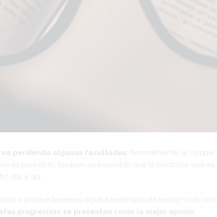
a va perdiendo algunas facultades.
Normalmente, al cumplir
so es paulatino; también es inevitable que la presbicia, que e
ro día a día.
nsada o porque tenemos alguna ametropía de lejos y/o de cerc
afas progresivas se presentan como la mejor opción.