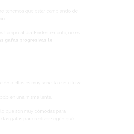
a, no tenemos que estar cambiando de
en.
s tiempo al día. Evidentemente, no es
as gafas progresivas te
n a ellas es muy sencilla e intuituiva.
todo en una misma lente.
or lo que son muy cómodas para
 las gafas para realizar según qué