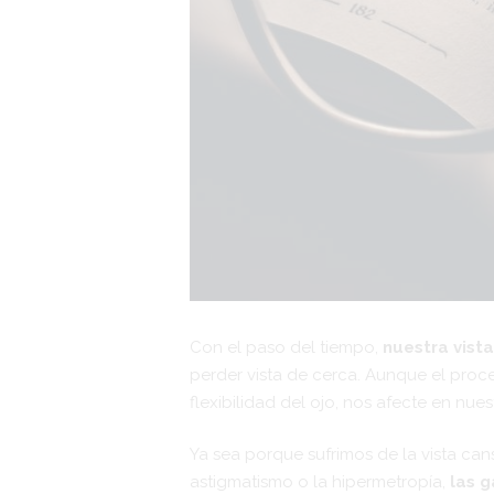
Con el paso del tiempo,
nuestra vist
perder vista de cerca. Aunque el proce
flexibilidad del ojo, nos afecte en nuest
Ya sea porque sufrimos de la vista ca
astigmatismo o la hipermetropía,
las g