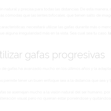
ión natural y precisa para todas las distancias. De esta maner
s cómodas que las lentes bifocales, que tienen salto de imag
acterísticas; necesitará utilizar las gafas durante más o meno
ue alguna irregularidad más en la vista. Sea cual sea tu caso,
l
tilizar gafas progresivas
o de gafas ha avanzado mucho en los últimos años y la adaptació
os permite tener un buen enfoque sea a la distancia que sea y 
fas se asemejan mucho a la visión natural del ser humano, p
lteración visual pero no quieran estar poniéndose y quitándose