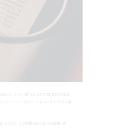
 los 40 o 45 años, comenzamos a
s como se denomina a esta falta de
a; como puede ser la miopía, el