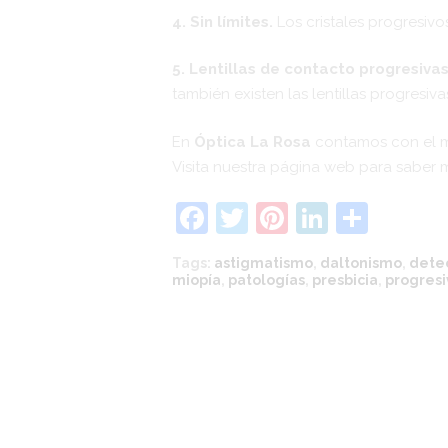
4. Sin límites.
Los cristales progresivo
5. Lentillas de contacto progresivas
también existen las lentillas progresiv
En
Óptica La Rosa
contamos con el me
Visita nuestra
página web
para saber m
F
T
Pi
Li
C
a
w
nt
n
o
Tags:
astigmatismo
,
daltonismo
,
dete
c
itt
er
k
m
miopía
,
patologías
,
presbicia
,
progresi
e
er
e
e
p
b
st
dI
ar
o
n
tir
o
k