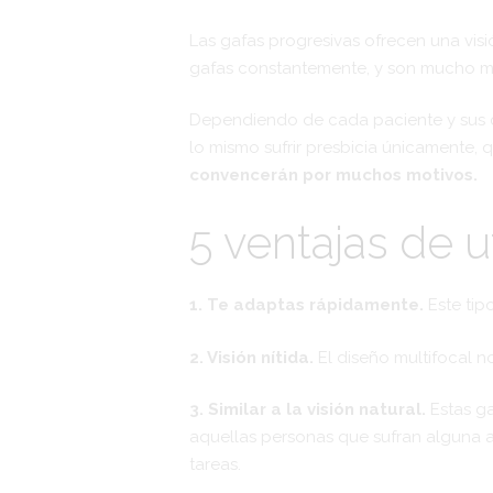
Las gafas progresivas ofrecen una vis
gafas constantemente, y son mucho má
Dependiendo de cada paciente y sus car
lo mismo sufrir presbicia únicamente, q
convencerán por muchos motivos.
5 ventajas de u
1. Te adaptas rápidamente.
Este tip
2. Visión nítida.
El diseño multifocal n
3. Similar a la visión natural.
Estas ga
aquellas personas que sufran alguna a
tareas.