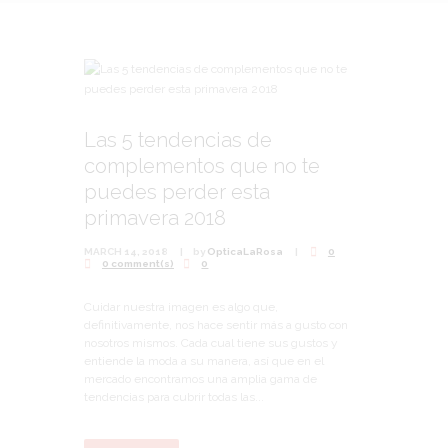
Las 5 tendencias de
complementos que no te
puedes perder esta
primavera 2018
MARCH 14, 2018
by
OpticaLaRosa
0
0 comment(s)
0
Cuidar nuestra imagen es algo que,
definitivamente, nos hace sentir más a gusto con
nosotros mismos. Cada cual tiene sus gustos y
entiende la moda a su manera, así que en el
mercado encontramos una amplia gama de
tendencias para cubrir todas las...