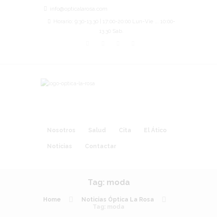
info@opticalarosa.com
Horario: 9:30-13.30 | 17:00-20:00 Lun-Vie ... 10:00-
13.30 Sab.
Nosotros
Salud
Cita
El Ático
Noticias
Contactar
Tag: moda
Home
Noticias Óptica La Rosa
Tag: moda