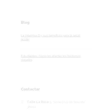
Blog
La Vitamina D y sus beneficios para la salud
ocular
Estudiantes. Cómo les afectan los trastornos
visuales
Contactar
Calle La Rosa
9, Santa Cruz de Tenerife
38002