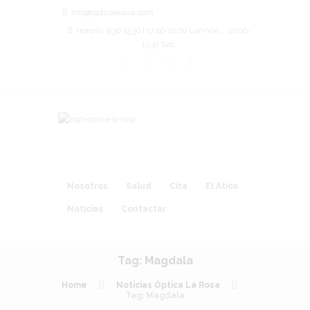
info@opticalarosa.com
Horario: 9:30-13.30 | 17:00-20:00 Lun-Vie ... 10:00-
13.30 Sab.
Nosotros
Salud
Cita
El Ático
Noticias
Contactar
Tag: Magdala
Home
Noticias Óptica La Rosa
Tag: Magdala