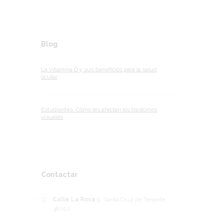
Blog
La Vitamina D y sus beneficios para la salud
ocular
Estudiantes. Cómo les afectan los trastornos
visuales
Contactar
Calle La Rosa
9, Santa Cruz de Tenerife
38002