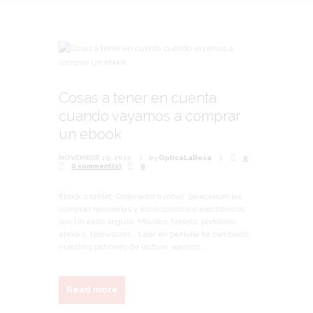
Cosas a tener en cuenta
cuando vayamos a comprar
un ebook
NOVEMBER 29, 2017
by
OpticaLaRosa
0
0 comment(s)
0
Ebook o tablet. Ordenador o móvil. Se acercan las
compras navideñas y los dispositivos electrónicos
son un éxito seguro. Móviles, tablets, portátiles,
ebooks, televisores… Leer en pantalla ha cambiado
nuestros patrones de lectura, leémos...
Read more