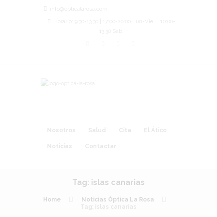
info@opticalarosa.com
Horario: 9:30-13.30 | 17:00-20:00 Lun-Vie ... 10:00-
13.30 Sab.
Nosotros
Salud
Cita
El Ático
Noticias
Contactar
Tag: islas canarias
Home
Noticias Óptica La Rosa
Tag: islas canarias