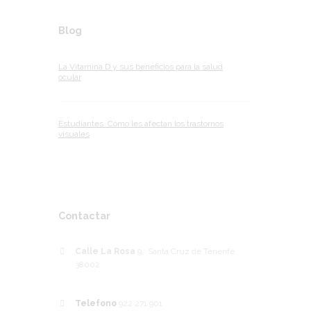
Blog
La Vitamina D y sus beneficios para la salud
ocular
Estudiantes. Cómo les afectan los trastornos
visuales
Contactar
Calle La Rosa
9, Santa Cruz de Tenerife
38002
Telefono
922 271 901