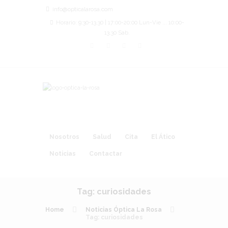
info@opticalarosa.com
Horario: 9:30-13.30 | 17:00-20:00 Lun-Vie ... 10:00-
13.30 Sab.
Nosotros
Salud
Cita
El Ático
Noticias
Contactar
Tag: curiosidades
Home
Noticias Óptica La Rosa
Tag: curiosidades