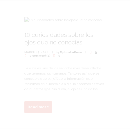
10 curiosidades sobre los
ojos que no conocías
MARCH 13, 2018
by
OpticaLaRosa
0
0 comment(s)
0
La vista es uno de los sentidos más desarrollados
que tenemos los humanos. Tanto es así, que se
considera que el 50% de la información que
recibimos en nuestro día a día, lo hacemos a través
de nuestros ojos. Sin duda, el ojo es uno de los...
Read more