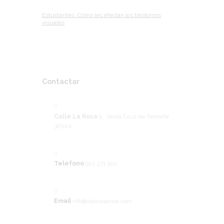
Estudiantes. Cómo les afectan los trastornos
visuales
Contactar
Calle La Rosa
9, Santa Cruz de Tenerife
38002
Telefono
922 271 901
Email
info@opticalarosa.com