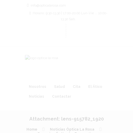
info@opticalarosa.com
Horario: 9:30-13.30 | 17:00-20:00 Lun-Vie ... 10:00-
13.30 Sab.
Nosotros
Salud
Cita
El Ático
Noticias
Contactar
Attachment: lens-915782_1920
Home
Noticias Óptica La Rosa