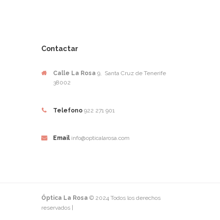
Contactar
Calle La Rosa
9, Santa Cruz de Tenerife
38002
Telefono
922 271 901
Email
info@opticalarosa.com
Óptica La Rosa
© 2024 Todos los derechos
reservados |