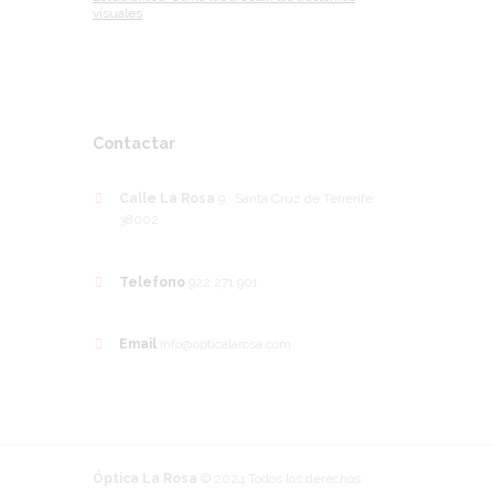
visuales
Contactar
Calle La Rosa
9, Santa Cruz de Tenerife
38002
Telefono
922 271 901
Email
info@opticalarosa.com
Óptica La Rosa
© 2024 Todos los derechos