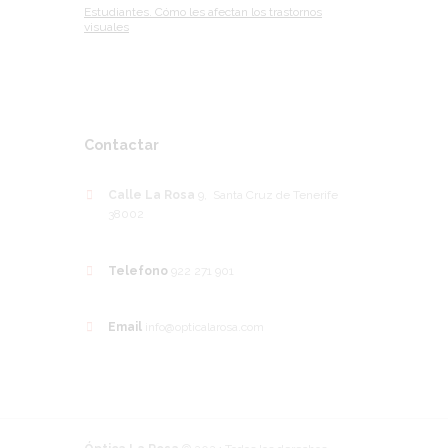
Estudiantes. Cómo les afectan los trastornos
visuales
Contactar
Calle La Rosa
9, Santa Cruz de Tenerife
38002
Telefono
922 271 901
Email
info@opticalarosa.com