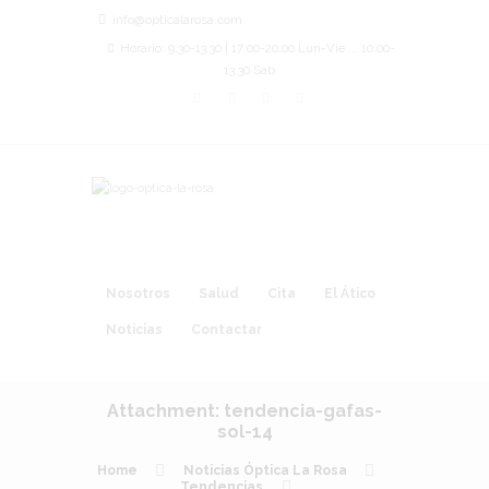
info@opticalarosa.com
Horario: 9:30-13.30 | 17:00-20:00 Lun-Vie ... 10:00-
13.30 Sab.
Nosotros
Salud
Cita
El Ático
Noticias
Contactar
Attachment: tendencia-gafas-
sol-14
Home
Noticias Óptica La Rosa
Tendencias