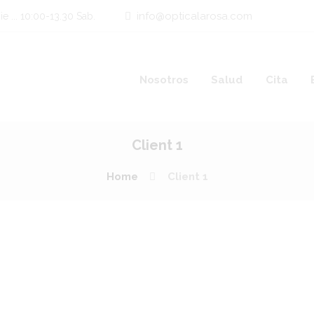
info@opticalarosa.com
e ... 10:00-13.30 Sab.
Nosotros
Salud
Cita
Client 1
Home
Client 1