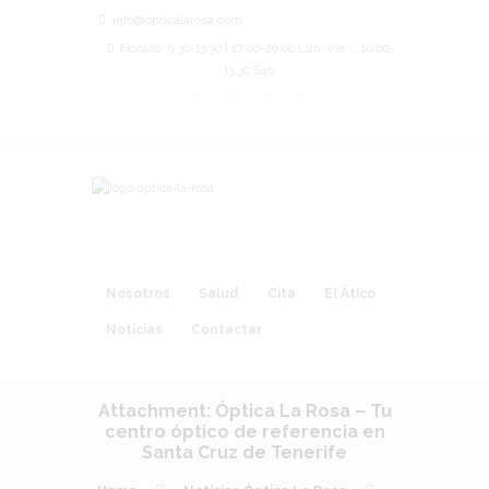
info@opticalarosa.com
Horario: 9:30-13.30 | 17:00-20:00 Lun-Vie ... 10:00-
13.30 Sab.
Nosotros
Salud
Cita
El Ático
Noticias
Contactar
Attachment: Óptica La Rosa – Tu
centro óptico de referencia en
Santa Cruz de Tenerife