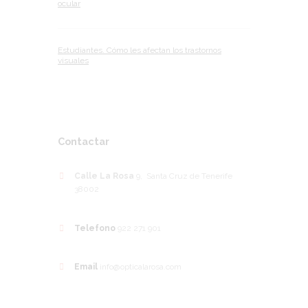
ocular
Estudiantes. Cómo les afectan los trastornos
visuales
Contactar
Calle La Rosa
9, Santa Cruz de Tenerife
38002
Telefono
922 271 901
Email
info@opticalarosa.com