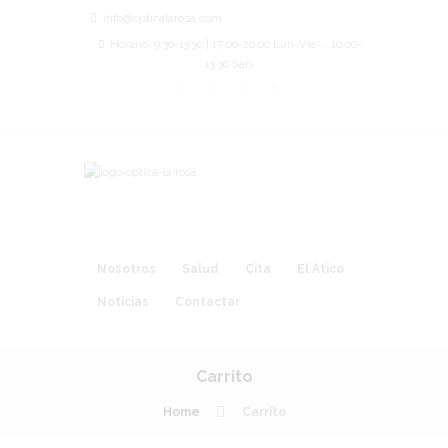
info@opticalarosa.com
Horario: 9:30-13.30 | 17:00-20:00 Lun-Vie ... 10:00-
13.30 Sab.
Nosotros
Salud
Cita
El Ático
Noticias
Contactar
Carrito
Home
Carrito